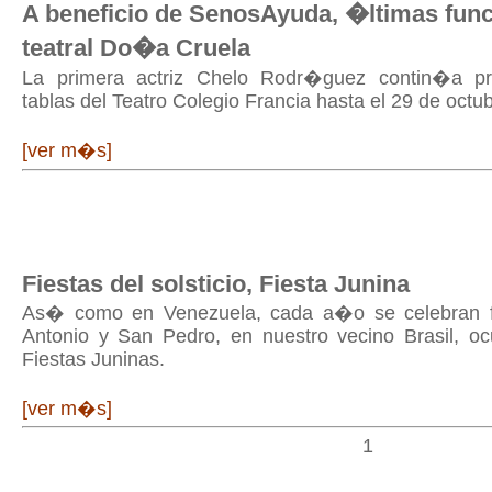
A beneficio de SenosAyuda, �ltimas func
teatral Do�a Cruela
La primera actriz Chelo Rodr�guez contin�a p
tablas del Teatro Colegio Francia hasta el 29 de octub
[ver m�s]
Fiestas del solsticio, Fiesta Junina
As� como en Venezuela, cada a�o se celebran f
Antonio y San Pedro, en nuestro vecino Brasil, ocu
Fiestas Juninas.
[ver m�s]
1