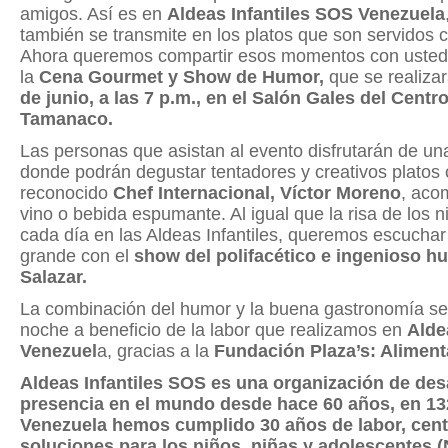
amigos. Así es en
Aldeas Infantiles SOS Venezuela
también se transmite en los platos que son servidos 
Ahora queremos compartir esos momentos con usted y
la
Cena Gourmet y Show de Humor,
que se realiza
de junio, a las 7 p.m., en el Salón Gales del Cent
Tamanaco.
Las personas que asistan al evento disfrutarán de un
donde podrán degustar tentadores y creativos platos 
reconocido
Chef Internacional, Víctor Moreno
, aco
vino o bebida espumante. Al igual que la risa de los 
cada día en las Aldeas Infantiles, queremos escuchar 
grande con el
show del polifacético e ingenioso h
Salazar.
La combinación del humor y la buena gastronomía se
noche a beneficio de la labor que realizamos en
Alde
Venezuel
a, gracias a la
Fundación Plaza’s: Alimen
Aldeas Infantiles SOS es una organización de desa
presencia en el mundo desde hace 60 años, en 132
Venezuela hemos cumplido 30 años de labor, cent
soluciones para los niños, niñas y adolescentes 