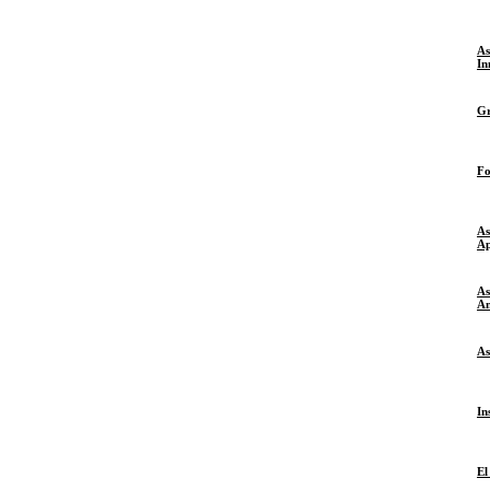
As
In
Gr
Fo
As
Ap
As
An
As
In
El