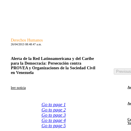
Derechos Humanos
26/04/2013 08:48:47 a.m.
Alerta de la Red Latinoamericana y del Caribe
para la Democracia: Persecución contra
PROVEA y Organizaciones de la Sociedad Civil
Previou
en Venezuela
As
leer noticia
As
Go to page 1
Go to page 2
Go to page 3
Co
Go to page 4
Ve
Go to page 5