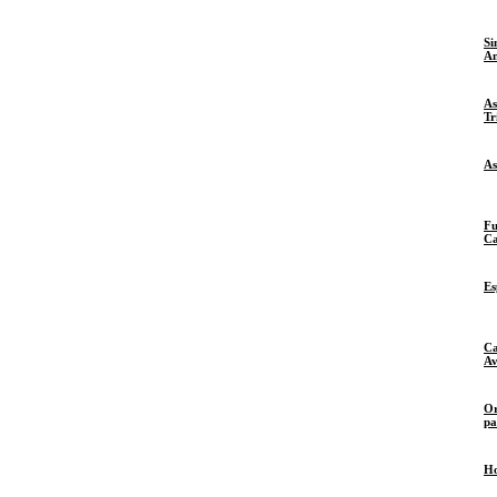
Si
An
As
Tr
As
Fu
Ca
Es
Ca
Av
Or
pa
Ho