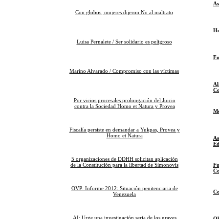
As
Con globos, mujeres dijeron No al maltrato
Ho
Luisa Pernalete / Ser solidario es peligroso
Fu
Marino Alvarado / Compromiso con las víctimas
Al
Co
Por vicios procesales prolongación del Juicio
contra la Sociedad Homo et Natura y Provea
Mo
Fiscalía persiste en demandar a Yukpas, Provea y
Homo et Natura
As
Ed
5 organizaciones de DDHH solicitan aplicación
de la Constitución para la libertad de Simonovis
Fu
Co
OVP: Informe 2012: Situación penitenciaria de
Co
Venezuela
AI: Urge una investigación seria de los graves
Ob