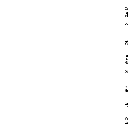
Ce
po
ad
Ve
Fu
Vi
Ob
De
Nú
Di
Co
Hu
Si
La
Vo
Ca