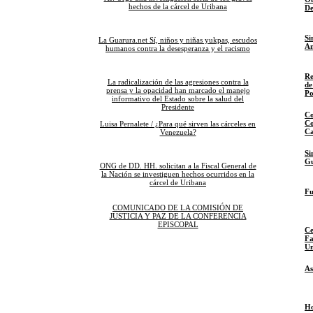
hechos de la cárcel de Uribana
De
Si
La Guarura.net Sí, niños y niñas yukpas, escudos
A
humanos contra la desesperanza y el racismo
Re
La radicalización de las agresiones contra la
de
prensa y la opacidad han marcado el manejo
Po
informativo del Estado sobre la salud del
Presidente
Co
Co
Luisa Pernalete / ¿Para qué sirven las cárceles en
Ca
Venezuela?
Si
Gu
ONG de DD. HH. solicitan a la Fiscal General de
la Nación se investiguen hechos ocurridos en la
cárcel de Uribana
Fu
COMUNICADO DE LA COMISIÓN DE
JUSTICIA Y PAZ DE LA CONFERENCIA
EPISCOPAL
Ce
Fa
Un
As
Ho