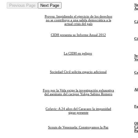
Si
Previous Page
Next Page
Ap
Provea: Impidiendo el ejercicio de los derechos
no se contribuye a una salida democrática a la
Cá
actual crisis del país
CIDH presenta su Informe Anual 2012
Ci
La CIDH en peligro
Se
Ve
Sociedad Civil solicita espacio adicional
Co
Al
Foro por la Vida exige la investigación exhaustiva
del asesinato del cacique Yukpa Sabino Romero
Fu
Cofavic: A 24 años del Caracazo la impunidad
sigue presente
Of
Cá
Scouts de Venezuela: Construyamos la Paz
Pu