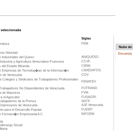
n seleccionada
Siglas
FEM
endoza
Nube de 
ena Voluntad
Encuesta
ANIQUESO.
 Industriales del Queso
CCVF.
ndustria y Agricultura Venezolano-Francesa
CIEMI.
 del Estado Miranda
CAVEDATOS.
 Empresas de Tecnolog�as de la Informaci�n
COV.
s de Venezuela
 Colegios y Sindicatos de Trabajadores Profesionales
FENATEV.
FUTRAND.
rabajadores No Dependientes de Venezuela
FVM.
a de Maestros
FUSAGRI.
 el Agricultor
Trabajadores de la Prensa
SNTP.
AJE Venezuela.
mpresarios de Venezuela
FUDEP.
to para el Desarrollo Popular
INFOEM.
 de Formaci�n Empresarial A.C.
la
iderazgo Social
itana