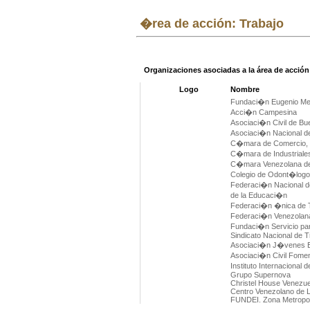
�rea de acción: Trabajo
Organizaciones asociadas a la área de acció
Logo
Nombre
Fundaci�n Eugenio M
Acci�n Campesina
Asociaci�n Civil de Bu
Asociaci�n Nacional de
C�mara de Comercio, I
C�mara de Industriales
C�mara Venezolana de
Colegio de Odont�logo
Federaci�n Nacional de
de la Educaci�n
Federaci�n �nica de T
Federaci�n Venezolan
Fundaci�n Servicio para
Sindicato Nacional de 
Asociaci�n J�venes E
Asociaci�n Civil Fomen
Instituto Internacional
Grupo Supernova
Christel House Venezue
Centro Venezolano de L
FUNDEI. Zona Metropol