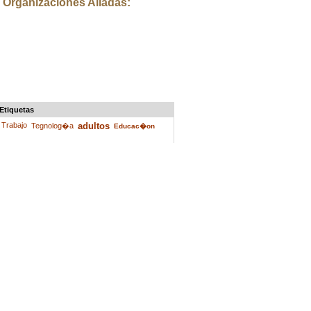
Organizaciones Aliadas:
Etiquetas
Trabajo
adultos
Tegnolog�a
Educac�on