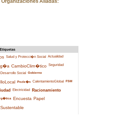
Organizaciones Aliadas:
Etiquetas
os
Actualidad
Salud y Protecci�n Social
Seguridad
og�a
CambioClim�tico
Desarrollo Social
Gobierno
lloLocal
CalentamientoGlobal
FSM
Pezle�n
iudad
Electricidad
Racionamiento
Encuesta
Papel
rg�tica
Sustentable