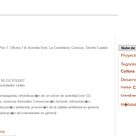
 Piso 7, Oficina 7-B. Avenida Este. La Candelaria. Caracas. Distrito Capital.
Nube de 
Proyect
Tegnol
Cultura
Desarro
/ 58 212 5761927
ociedades civiles
Habitat
C
propaganda, reivindicaci�n de un sector de actividad (ver 12)
CrisisEne
s, reservas forestales Conservaci�n forestal, reforestaci�n,
H�bitat
ducaci�n ambiental; promoci�n de la calidad ambiental en general
nizaci�n del voluntariado en general
org