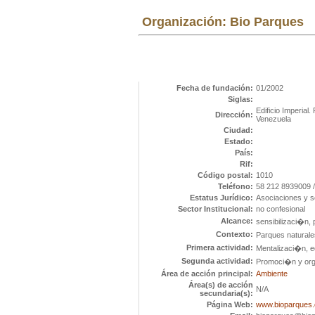
Organización: Bio Parques
Fecha de fundación:
01/2002
Siglas:
Edificio Imperial.
Dirección:
Venezuela
Ciudad:
Estado:
País:
Rif:
Código postal:
1010
Teléfono:
58 212 8939009 
Estatus Jurídico:
Asociaciones y s
Sector Institucional:
no confesional
Alcance:
sensibilizaci�n, 
Contexto:
Parques naturale
Primera actividad:
Mentalizaci�n, e
Segunda actividad:
Promoci�n y orga
Área de acción principal:
Ambiente
Área(s) de acción
N/A
secundaria(s):
Página Web:
www.bioparques.