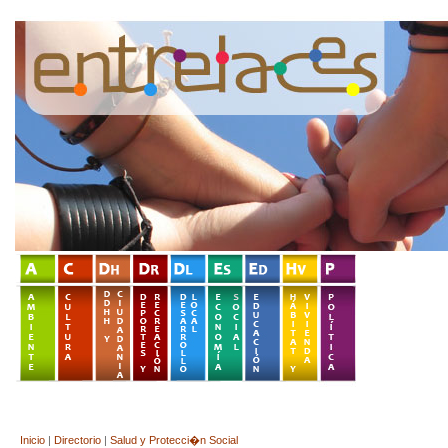
Inicio
|
Directorio
|
Salud y Protecci�n Social