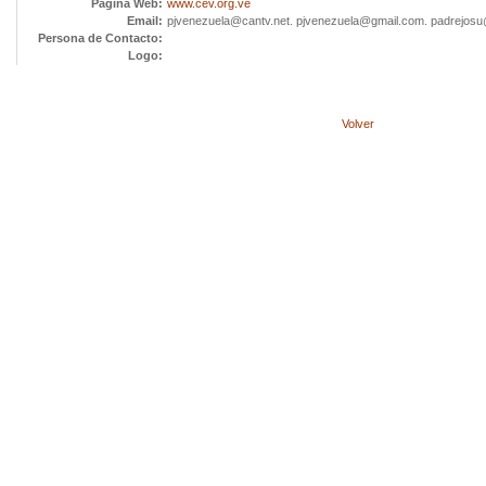
Página Web:
www.cev.org.ve
Email:
pjvenezuela@cantv.net
.
pjvenezuela@gmail.com
.
padrejosu
Persona de Contacto:
Logo:
Volver