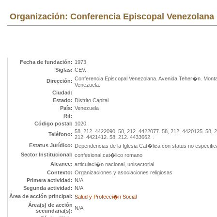
Organización: Conferencia Episcopal Venezolana
Fecha de fundación:
1973.
Siglas:
CEV.
Conferencia Episcopal Venezolana. Avenida Teher�n. Montal
Dirección:
Venezuela.
Ciudad:
Estado:
Distrito Capital
País:
Venezuela
Rif:
Código postal:
1020.
58, 212. 4422090. 58, 212. 4422077. 58, 212. 4420125. 58, 
Teléfono:
212. 4421412. 58, 212. 4433662. .
Estatus Jurídico:
Dependencias de la Iglesia Cat�lica con status no especific
Sector Institucional:
confesional cat�lico romano
Alcance:
articulaci�n nacional, unisectorial
Contexto:
Organizaciones y asociaciones religiosas
Primera actividad:
N/A
Segunda actividad:
N/A
Área de acción principal:
Salud y Protecci�n Social
Área(s) de acción
N/A
secundaria(s):