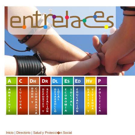
Inicio
|
Directorio
|
Salud y Protecci�n Social