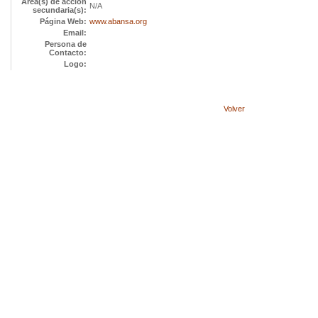
Área(s) de acción
N/A
secundaria(s):
Página Web:
www.abansa.org
Email:
Persona de
Contacto:
Logo:
Volver