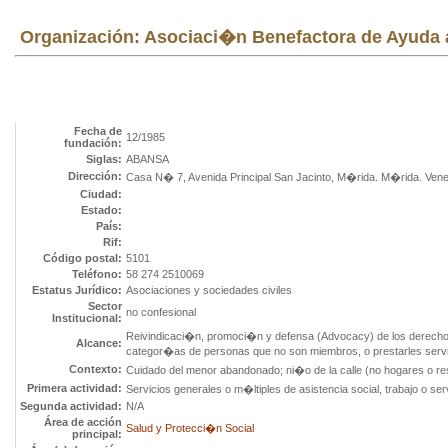
Organización: Asociaci�n Benefactora de Ayuda a
Fecha de
12/1985
fundación:
Siglas:
ABANSA
Dirección:
Casa N� 7, Avenida Principal San Jacinto, M�rida. M�rida. Ven
Ciudad:
Estado:
País:
Rif:
Código postal:
5101
Teléfono:
58 274 2510069
Estatus Jurídico:
Asociaciones y sociedades civiles
Sector
no confesional
Institucional:
Reivindicaci�n, promoci�n y defensa (Advocacy) de los derecho
Alcance:
categor�as de personas que no son miembros, o prestarles servi
Contexto:
Cuidado del menor abandonado; ni�o de la calle (no hogares o re
Primera actividad:
Servicios generales o m�ltiples de asistencia social, trabajo o serv
Segunda actividad:
N/A
Área de acción
Salud y Protecci�n Social
principal: