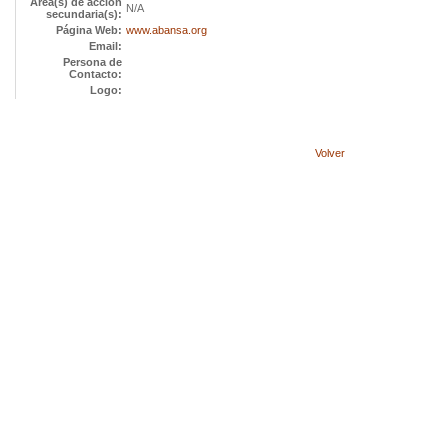
Área(s) de acción
N/A
secundaria(s):
Página Web:
www.abansa.org
Email:
Persona de
Contacto:
Logo:
Volver