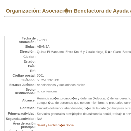
Organización: Asociaci�n Benefactora de Ayuda a
Fecha de
12/1985
fundación:
Siglas:
ABANSA
Dirección:
Quinta El Manzano, Entre Km. 6 y 7 calle ciega, R�o Claro, Barqu
Ciudad:
Estado:
País:
Rif:
Código postal:
3001
Teléfono:
58 251 2323131
Estatus Jurídico:
Asociaciones y sociedades civiles
Sector
no confesional
Institucional:
Reivindicaci�n, promoci�n y defensa (Advocacy) de los derecho
Alcance:
categor�as de personas que no son miembros, o prestarles servi
Contexto:
Cuidado del menor abandonado; ni�o de la calle (no hogares o re
Primera actividad:
Servicios generales o m�ltiples de asistencia social, trabajo o serv
Segunda actividad:
N/A
Área de acción
Salud y Protecci�n Social
principal: