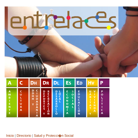
Inicio
|
Directorio
|
Salud y Protecci�n Social